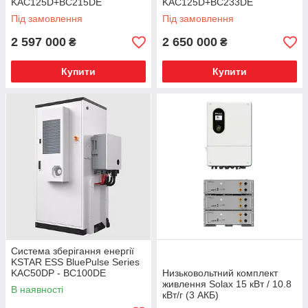
KAC125D+BC215DE
KAC125D+BC233DE
Під замовлення
Під замовлення
2 597 000
2 650 000
₴
₴
Купити
Купити
Система зберігання енергії
KSTAR ESS BluePulse Series
KAC50DP - BC100DE
Низьковольтний комплект
живлення Solax 15 кВт / 10.8
В наявності
кВт/г (3 АКБ)