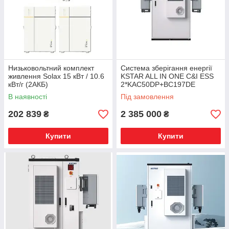
Низьковольтний комплект
Система зберігання енергії
живлення Solax 15 кВт / 10.6
KSTAR ALL IN ONE C&I ESS
кВт/г (2АКБ)
2*KAC50DP+BC197DE
В наявності
Під замовлення
202 839
2 385 000
₴
₴
Купити
Купити