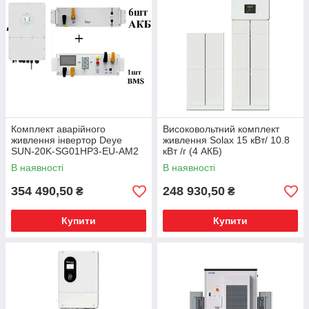
Комплект аварійного
Високовольтний комплект
живлення інвертор Deye
живлення Solax 15 кВт/ 10.8
SUN-20K-SG01HP3-EU-AM2
кВт /г (4 АКБ)
+ АКБ BOS-G PRO 6 шт +
В наявності
В наявності
BMS BOS-G PRO
354 490,50
248 930,50
₴
₴
Купити
Купити