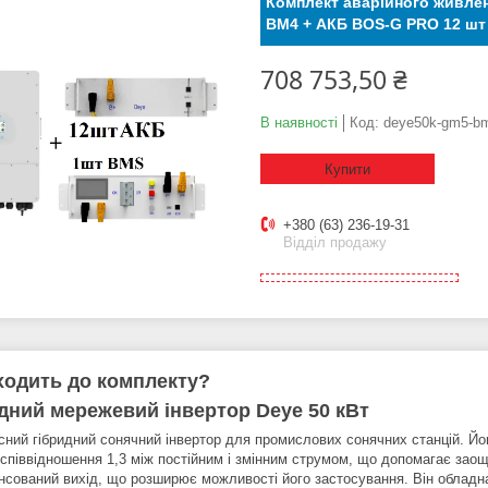
Комплект аварійного живле
BM4 + АКБ BOS-G PRO 12 шт
708 753,50 ₴
В наявності
Код:
deye50k-gm5-b
Купити
+380 (63) 236-19-31
Відділ продажу
одить до комплекту?
дний мережевий інвертор Deye 50 кВт
сний гібридний сонячний інвертор для промислових сонячних станцій. Йо
 співвідношення 1,3 між постійним і змінним струмом, що допомагає заощ
нсований вихід, що розширює можливості його застосування. Він обла