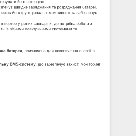
овувати його потенціал.
зпечує швидке заряджання та розряджання батареї.
зширює його функціональні можливості та забезпечує
нвертор у різних сценаріях, де потрібна робота з
сть із різними електричними системами та
рна батарея
, призначена для накопичення енергії в
альну BMS-систему
, що забезпечує захист, моніторинг і