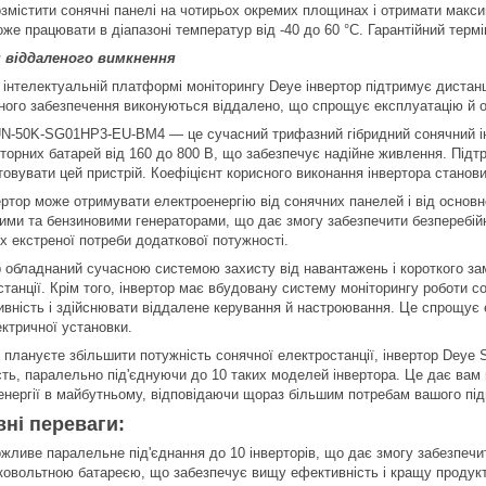
озмістити сонячні панелі на чотирьох окремих площинах і отримати макси
оже працювати в діапазоні температур від -40 до 60 °C. Гарантійний термі
я віддаленого вимкнення
 інтелектуальній платформі моніторингу Deye інвертор підтримує дистанц
ного забезпечення виконуються віддалено, що спрощує експлуатацію й 
N-50K-SG01HP3-EU-BM4 — це сучасний трифазний гібридний сонячний інве
торних батарей від 160 до 800 В, що забезпечує надійне живлення. Під
товувати цей пристрій. Коефіцієнт корисного виконання інвертора станов
ертор може отримувати електроенергію від сонячних панелей і від основно
ими та бензиновими генераторами, що дає змогу забезпечити безперебійн
х екстреної потреби додаткової потужності.
р обладнаний сучасною системою захисту від навантажень і короткого зам
танції. Крім того, інвертор має вбудовану систему моніторингу роботи со
ивність і здійснювати віддалене керування й настроювання. Це спрощує 
ктричної установки.
 плануєте збільшити потужність сонячної електростанції, інвертор Dey
сть, паралельно під'єднуючи до 10 таких моделей інвертора. Це дає вам 
енергії в майбутньому, відповідаючи щораз більшим потребам вашого пі
ні переваги:
жливе паралельне під'єднання до 10 інверторів, що дає змогу забезпечи
ковольтною батареєю, що забезпечує вищу ефективність і кращу продуктив