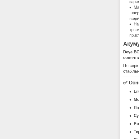
заря
Ма
Інве
наді
На
трьо
прис
Акум
Deye B
сонячни
Ця сері
стабіль
✅
Осн
Li
Мо
Пі
Су
Ро
Те