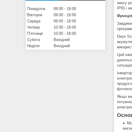
змогу р
IP65 і м
Понеділок
09:00
18:00
Вівторок
09:00
18:00
Функці
Середа
09:00
18:00
Завдяки
Четвер
10:00
18:00
програм
Пʼятниця
10:00
18:00
Deye SU
Субота
Вихідний
акумуля
Неділя
Вихідний
викорис
Цей інв
дизельн
ситуація
Інверто
електрос
продукт
фотоеле
Якщо ви
потужні
електро
Основ
Мо
висо