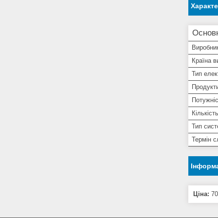
Характ
Основ
Виробни
Країна в
Тип елек
Продукти
Потужні
Кількіст
Тип сист
Термін 
Інформа
Ціна:
70