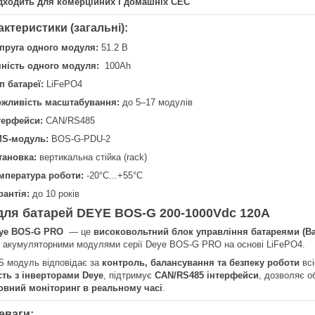
дходить для комерційних і домашніх СЕС
актеристики (загальні):
пруга одного модуля:
51.2 В
ність одного модуля:
100Ah
п батареї:
LiFePO4
жливість масштабування:
до 5–17 модулів
терфейси:
CAN/RS485
S-модуль:
BOS-G-PDU-2
тановка:
вертикальна стійка (rack)
мпература роботи:
-20°C...+55°C
рантія:
до 10 років
ля батарей DEYE BOS-G 200-1000Vdc 120A
ye BOS-G PRO
— це
високовольтний блок управління батареями (Ba
з акумуляторними модулями серії Deye BOS-G PRO на основі LiFePO4.
 модуль відповідає за
контроль, балансування та безпеку роботи
всі
сть з інверторами Deye
, підтримує
CAN/RS485 інтерфейси
, дозволяє о
овний моніторинг в реальному часі
.
еваги: