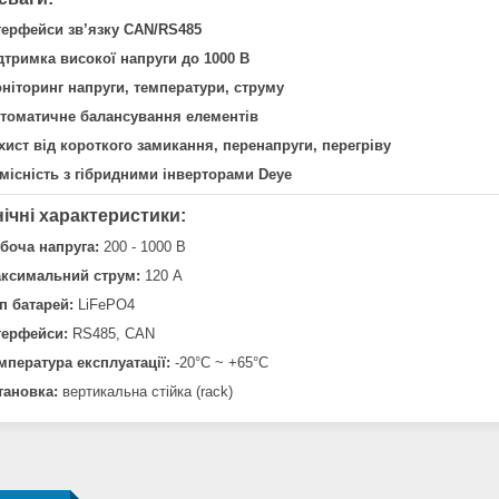
терфейси зв’язку CAN/RS485
дтримка високої напруги до 1000 В
ніторинг напруги, температури, струму
томатичне балансування елементів
хист від короткого замикання, перенапруги, перегріву
місність з гібридними інверторами Deye
нічні характеристики:
боча напруга:
200 - 1000 В
ксимальний струм:
120 А
п батарей:
LiFePO4
терфейси:
RS485, CAN
мпература експлуатації:
-20°C ~ +65°C
тановка:
вертикальна стійка (rack)