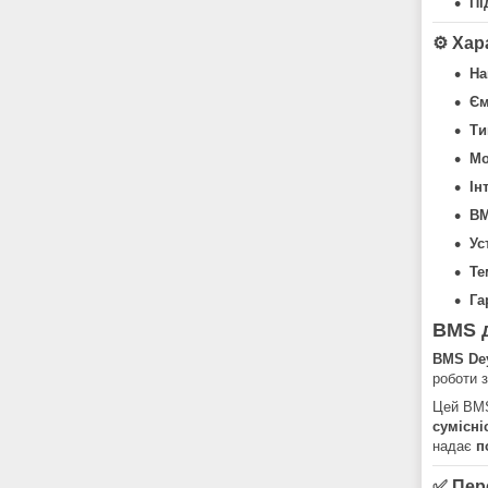
Пі
⚙️
Хар
На
Єм
Ти
Мо
Ін
BM
Ус
Те
Га
BMS д
BMS De
роботи 
Цей BMS
сумісні
надає
п
✅
Пер