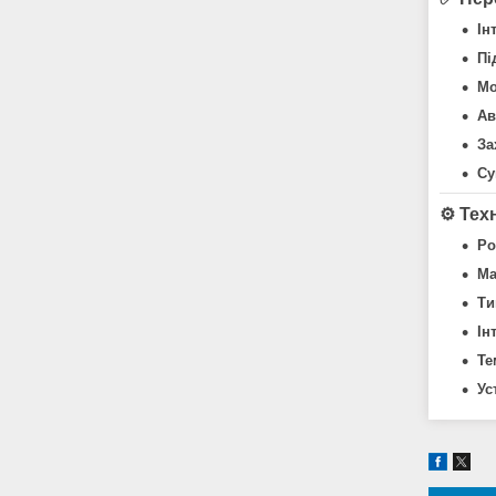
Ін
Пі
Мо
Ав
За
Су
⚙️
Тех
Ро
Ма
Ти
Ін
Те
Ус