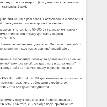
мальну кількість енергії. Ця модель має клас захисту
н становить 5 років.
ійне вимкнення в разі аварії. Настроювання й оновлення
обслуговування фотоелектричної установки.
ртор із потужністю 50 000 Вт і діапазоном напруги
тримка трифазного струму дає змогу широко
ить 97,60%.
ї електричної мережі одночасно. Він також сумісний із
е живлення, якщо немає сонячної енергії або в
икання. Це гарантує безпеку та довговічність сонячної
нячної електростанції, що дає змогу відстежувати її
експлуатацію та технічне обслуговування вашого
e SUN-50K-SG01HP3-EU-BM4 дає можливість розширити її
гнучкість і можливість збільшити виробництво
дприємства або домогосподарства.
ти чималу потужність системи. Інвертор працює з
ність. Крім того, є 6 періодів часу, присвячених