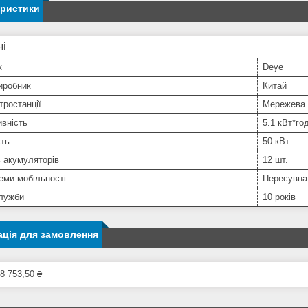
еристики
ні
к
Deye
иробник
Китай
тростанції
Мережева
вність
5.1 кВт*го
сть
50 кВт
ь акумуляторів
12 шт.
еми мобільності
Пересувна
служби
10 років
ція для замовлення
8 753,50 ₴