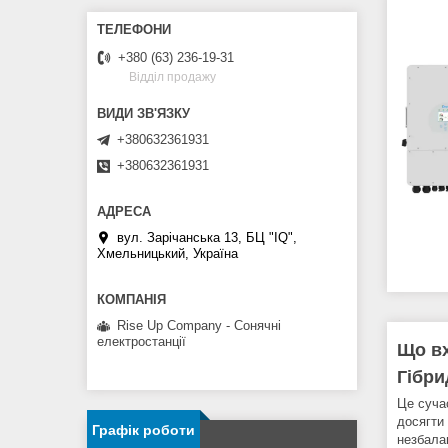
+380 (63) 236-19-31
Відділ продажу
+380632361931
+380632361931
вул. Зарічанська 13, БЦ "IQ",
Хмельницький, Україна
Rise Up Company - Сонячні
електростанції
Що вх
Гібри
Це суча
досягти
Графік роботи
незбала