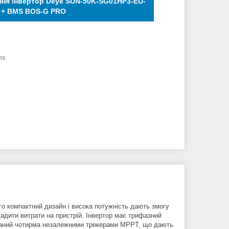
ння інвертор Deye SUN-50K-SG01HP3-EU-
 + BMS BOS-G PRO
ms
го компактний дизайн і висока потужність дають змогу
адити витрати на пристрій. Інвертор має трифазний
днаний чотирма незалежними трекерами MPPT, що дають