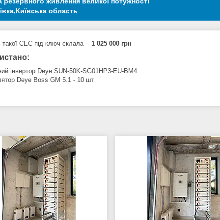
 резервного живлення великої потужності
івка,Київська область
ь такої СЕС під ключ склала -
1 025 000 грн
истано:
дний інвертор Deye SUN-50K-SG01HP3-EU-BM4
лятор Deye Boss GM 5.1 - 10 шт