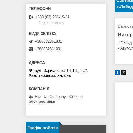
Cистема
с.Лебед
+380 (63) 236-19-31
Відділ продажу
Вартіст
Викор
+380632361931
- Гібри
- Акуму
+380632361931
вул. Зарічанська 13, БЦ "IQ",
Хмельницький, Україна
Rise Up Company - Сонячні
електростанції
Графік роботи