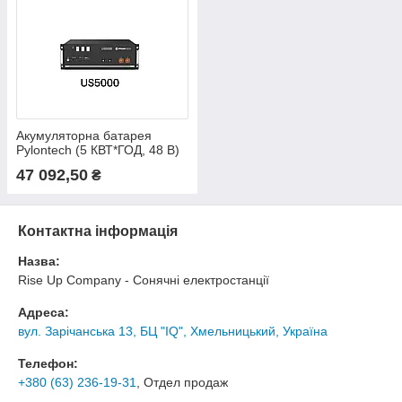
Акумуляторна батарея
Pylontech (5 КВТ*ГОД, 48 В)
US5000 Літієвий акумулятор
47 092,50
₴
PYLONTECH US5000
Контактна інформація
Назва:
Rise Up Company - Сонячні електростанції
Адреса:
вул. Зарічанська 13, БЦ "IQ", Хмельницький, Україна
Телефон:
+380 (63) 236-19-31
, Отдел продаж