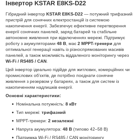
Інвертор
KSTAR E8KS-D22
Гібридний інвертор
KSTAR E8KS-D22
— потужний трифазний
пристрій для сонячних електростанцій із системою
накопичення енергії. Забезпечує ефективне перетворення
енергії сонячних панелей, заряд батарей та стабільне
автономне живлення при відключеннях мережі. Підтримує
роботу з акумуляторами
48 В
, має
2 MPPT-трекери
для
оптимальної генерації навіть із різноспрямованих масивів
панелей, а також можливість віддаленого моніторингу через
Wi-Fi / RS485 / CAN
.
Цей інвертор ідеально підійде для житлових, комерційних чи
промислових об’єктів, де потрібно поєднати сонячне
живлення з резервом у батареях, а також для систем із
накопиченням надлишків енергії.
Основні характеристики:
Номінальна потужність:
8 кВт
Тип мережі:
трифазний
MPPT-трекери:
2 незалежні
Напруга акумулятора:
48 В
(типово 42–58 В)
Підтримка Wi-Fi / RS485 / CAN моніторингу