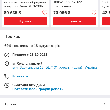
високовольтний гібридний
10KW E10KS-D22
3.6
інвертор Deye SUN-20K-
трифазний
одн
SG01HP3-EU-AM2 20KW
89 635
70 066
42 
₴
₴
Купити
Купити
Про нас
69% позитивних з 18 відгуків за рік
Працює з 28.10.2021
м. Хмельницький
вул. Зарічанська 13, БЦ "IQ", Хмельницький, Україна
Контакти
Сьогодні вихідний
Показати весь графік роботи
Про нас