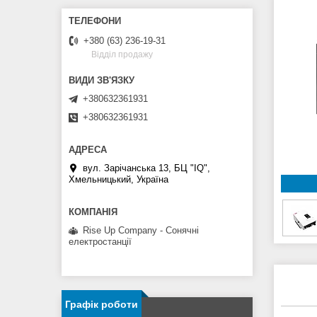
+380 (63) 236-19-31
Відділ продажу
+380632361931
+380632361931
вул. Зарічанська 13, БЦ "IQ",
Хмельницький, Україна
Rise Up Company - Сонячні
електростанції
Графік роботи