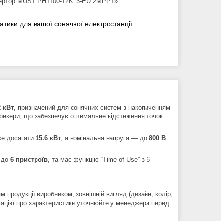
інвертор MUST PH1100-12KL3-EU 2MPPT»
атики для вашої сонячної електростанції
2 кВт
, призначений для сонячних систем з накопиченням
трекери, що забезпечує оптимальне відстеження точок
же досягати
15.6 кВт
, а номінальна напруга — до
800 В
я до
6 пристроїв
, та має функцію “Time of Use” з 6
м продукції виробником, зовнішній вигляд (дизайн, колір,
рмацію про характеристики уточнюйте у менеджера перед