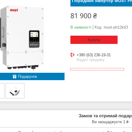
Гібридний інвертор MUST P
81 900 ₴
В наявності
Код:
must-ph12ktl3
Купити
+380 (63) 236-19-31
Відділ продажу
Подарунок
Замов та отримай пода
Ви заощаджуєте 1 ₴