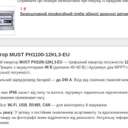
Отримайте цю позицію безкоштовно при покупці «Гібридний 
1 ₴
Безкоштовний професійний підбір збірної захисної автом
тор MUST PH1100-12KL3-EU
ий інвертор
MUST PH1100-12KL3-EU
— трифазний інвертор потужністю
1
. Працює з акумуляторами
48 В
(діапазон 40–60 В) і підтримує два MPPT-
льної потужності.
льний заряд/розряд батарей —
до 240 А
. Вхід від сонячних панелей мо
р має
IP66
захист від пилу та вологи, підтримує паралельне підключенн
ованими проміжками часу.
йси:
Wi-Fi
,
USB
,
RS485
,
CAN
— для моніторингу й керування.
ь увагу
: У зв'язку з постійним оновленням асортименту та вдосконалення
 товару на фотографії може відрізнятися від реального. Актуальну інфо
нням.