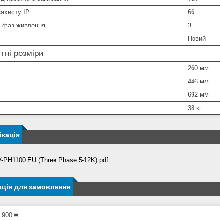
захисту IP
66
ь фаз живлення
3
Новий
тні розміри
260 мм
446 мм
692 мм
38 кг
кація
-PH1100 EU (Three Phase 5-12K).pdf
ція для замовлення
 900 ₴