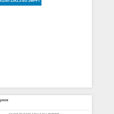
H1100-12KL3-EU 2MPPT
рунок