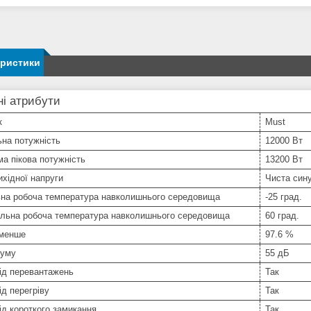
еристики
і атрибути
к
Must
на потужність
12000 Вт
а пікова потужність
13200 Вт
хідної напруги
Чиста син
ьна робоча температура навколишнього середовища
-25 град.
льна робоча температура навколишнього середовища
60 град.
 менше
97.6 %
шуму
55 дБ
ід перевантажень
Так
ід перегріву
Так
ід короткого замикання
Так