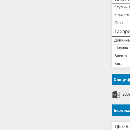
Ступінь 
Кількіст
Стан
Габари
Довжина
Ширина
Висота
Вага
Специфі
230V
Інформа
Ціна:
81