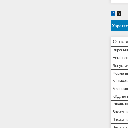
Характ
Основн
Виробни
Номіналь
Допустим
Форма ви
Мінімал
Максима
ККД, не
Рівень 
Захист в
Захист в
Захист в