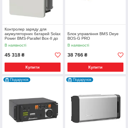
Контролер заряду для
акумуляторних батарей Solax
Блок управління BMS Deye
Power BMS-Parallel Box-II до
BOS-G PRO
T-BAT S/T-BAT P
В наявності
В наявності
45 318
38 766
₴
₴
Купити
Купити
Подарунок
Подарунок