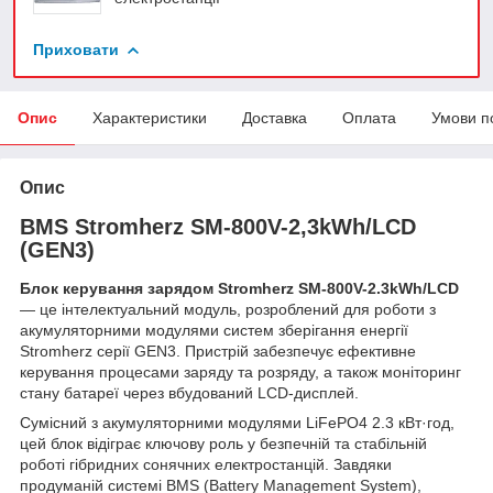
Приховати
Опис
Характеристики
Доставка
Оплата
Умови п
Опис
BMS Stromherz SM-800V-2,3kWh/LCD
(GEN3)
Блок керування зарядом Stromherz SM-800V-2.3kWh/LCD
— це інтелектуальний модуль, розроблений для роботи з
акумуляторними модулями систем зберігання енергії
Stromherz серії GEN3. Пристрій забезпечує ефективне
керування процесами заряду та розряду, а також моніторинг
стану батареї через вбудований LCD-дисплей.
Сумісний з акумуляторними модулями LiFePO4 2.3 кВт·год,
цей блок відіграє ключову роль у безпечній та стабільній
роботі гібридних сонячних електростанцій. Завдяки
продуманій системі BMS (Battery Management System),