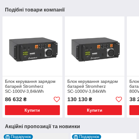
Подібні товари компанії
Блок керування зарядом
Блок керування зарядом
Блок
батарей Stromherz
батарей Stromherz
бата
SС-1000V-3,84kWh
SС-1000V-3,84kWh
800V
(GEN3) SUB
(GEN3) Master
86 632
130 130
38 
₴
₴
Купити
Купити
Акційні пропозиції та новинки
Подарунок
Подарунок