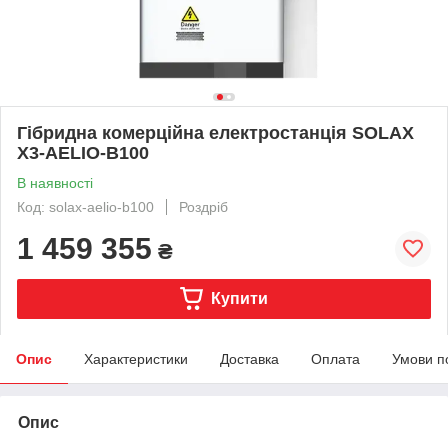
Гібридна комерційна електростанція SOLAX
X3-AELIO-B100
В наявності
Код: solax-aelio-b100
Роздріб
1 459 355
₴
Купити
Опис
Характеристики
Доставка
Оплата
Умови п
Опис