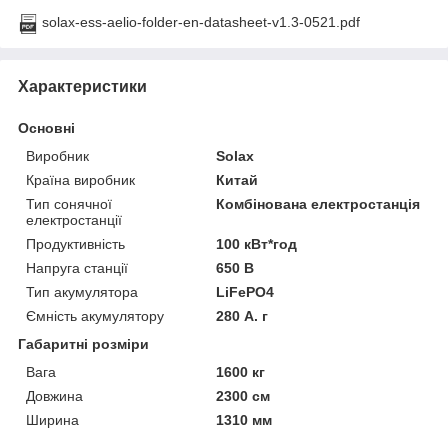
solax-ess-aelio-folder-en-datasheet-v1.3-0521.pdf
Характеристики
Основні
Виробник
Solax
Країна виробник
Китай
Тип сонячної
Комбінована електростанція
електростанції
Продуктивність
100 кВт*год
Напруга станції
650 В
Тип акумулятора
LiFePO4
Ємність акумулятору
280 А. г
Габаритні розміри
Вага
1600 кг
Довжина
2300 см
Ширина
1310 мм