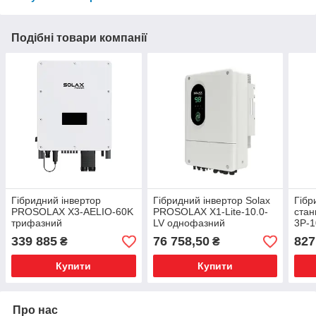
Подібні товари компанії
Гібридний інвертор
Гібридний інвертор Solax
Гібр
PROSOLAX X3-AELIO-60K
PROSOLAX X1-Lite-10.0-
стан
трифазний
LV однофазний
3Р-
SС-1
339 885
76 758,50
827
₴
₴
23,0
Купити
Купити
Про нас