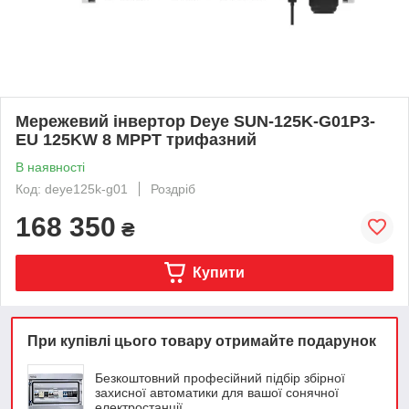
Мережевий інвертор Deye SUN-125K-G01P3-
EU 125KW 8 MPPT трифазний
В наявності
Код: deye125k-g01
Роздріб
168 350
₴
Купити
При купівлі цього товару отримайте подарунок
Безкоштовний професійний підбір збірної
захисної автоматики для вашої сонячної
електростанції