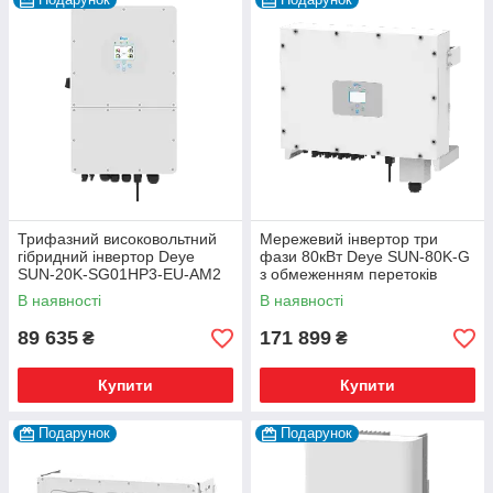
Трифазний високовольтний
Мережевий інвертор три
гібридний інвертор Deye
фази 80кВт Deye SUN-80K-G
SUN-20K-SG01HP3-EU-AM2
з обмеженням перетоків
20KW
В наявності
В наявності
89 635
171 899
₴
₴
Купити
Купити
Подарунок
Подарунок