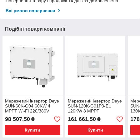
Повернення товару впродовж 14 днів за домовленістю
Всі умови повернення
Подібні товари компанії
Мережевий інвертор Deye
Мережевий інвертор Deye
Мере
SUN-60K-G04 60KW 4
SUN-120K-G01P3-EU
SUN
MPPT Wi-Fi 220/380V
120KW 8 MPPT
130
трифазний
трифазний
три
98 507,50
161 661,50
178
₴
₴
Купити
Купити