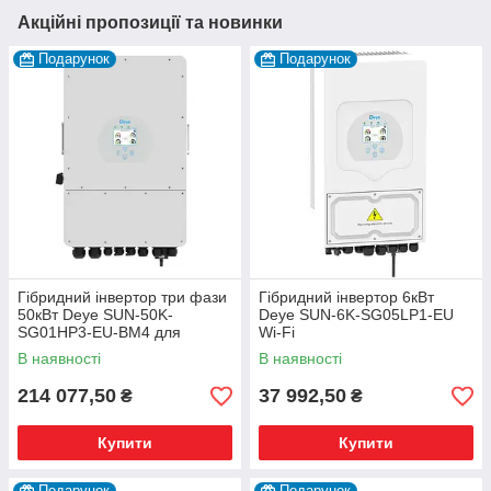
Акційні пропозиції та новинки
Подарунок
Подарунок
Гібридний інвертор три фази
Гібридний інвертор 6кВт
50кВт Deye SUN-50K-
Deye SUN-6K-SG05LP1-EU
SG01HP3-EU-BM4 для
Wi-Fi
сонячної електростанції
В наявності
В наявності
214 077,50
37 992,50
₴
₴
Купити
Купити
Подарунок
Подарунок