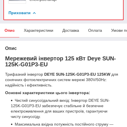
Приховати
Опис
Характеристики
Доставка
Оплата
Умови п
Опис
Мережевий інвертор 125 кВт Deye
SUN-
125K-G01P3-EU
Трифазний інвертор
DEYE SUN-125K-G01P3-EU 125KW
для
сонячних фотоелектричних систем мережі 380V/50Hz:
надійність і ефективність.
Основні характеристики цього інвертора:
Чистий синусоїдальний вихід: Інвертор DEYE SUN-
125K-G01P3-EU забезпечує стабільне й безпечне
електроживлення для ваших пристроїв, гарантуючи
чисту синусоїду.
Максимальна вхідна потужність постійного струму —