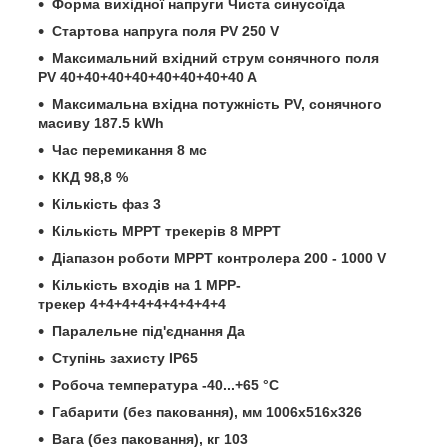
Форма вихідної напруги Чиста синусоїда
Стартова напруга поля PV 250 V
Максимальний вхідний струм сонячного поля
PV 40+40+40+40+40+40+40+40 A
Максимальна вхідна потужність PV, сонячного
масиву 187.5 kWh
Час перемикання 8 мс
ККД 98,8 %
Кількість фаз 3
Кількість MPPT трекерів 8 MPPT
Діапазон роботи MPPT контролера 200 - 1000 V
Кількість входів на 1 МРР-
трекер 4+4+4+4+4+4+4+4+4
Паралельне під'єднання Да
Ступінь захисту IP65
Робоча температура -40...+65 °C
Габарити (без паковання), мм 1006x516x326
Вага (без паковання), кг 1
03