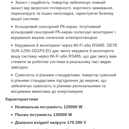
Захист і надійність: Інвертор забезпечує повний
захист від зворотної полярності, короткого замикання,
перенапруги та інших неполадок, гарантуючи безпеку
вашої системи.
Кольоровий сенсорний РК-екран: Інтуїтивний
кольоровий сенсорний РК-екран полегшує моніторинг і
керування вашою сонячною електростанцією.
Керування й моніторинг через Wi-Fi або RS485: DEYE
SUN-125K-G01P3-EU дає змогу керувати й моніторити
вашу систему через Wi-Fi або RS485, що дає змогу вам
стежити за роботою системи в реальному часі звідки
завгодно.
Сумісність із різними стандартами: Інвертор сумісний
із різними стандартами під'єднання до мережі, що
забезпечує сумісність із різними регіональними та
місцевими вимогами до енергомереж.
Характеристики
:
Номінальна потужність 125000 W
Пікова потужність 135000 W
Діапазон вхідної напруги 170-280 V