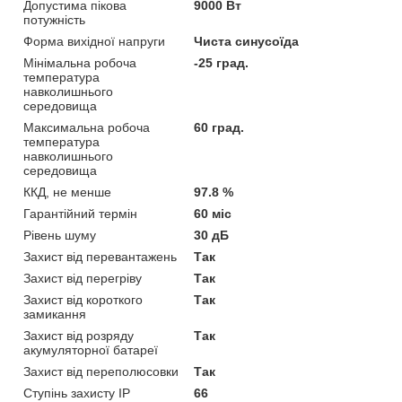
Допустима пікова
9000 Вт
потужність
Форма вихідної напруги
Чиста синусоїда
Мінімальна робоча
-25 град.
температура
навколишнього
середовища
Максимальна робоча
60 град.
температура
навколишнього
середовища
ККД, не менше
97.8 %
Гарантійний термін
60 міс
Рівень шуму
30 дБ
Захист від перевантажень
Так
Захист від перегріву
Так
Захист від короткого
Так
замикання
Захист від розряду
Так
акумуляторної батареї
Захист від переполюсовки
Так
Ступінь захисту IP
66