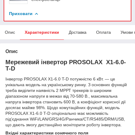
Приховати
Опис
Характеристики
Доставка
Оплата
Умови 
Опис
Мережевий інвертор PROSOLAX X1-6.0-
T-D
Інвертор PROSOLAX X1-6.0 T-D потужністю 6 кВт. — це
унікальна модель на українському ринку. З основних функцій
треба виділити наявність 2 МРРТ трекерів із широким
діапазоном напруги в межах від 70-580 В., максимальна
напруга інвертора становить 600 В, а коефіцієнт корисної дії
досягає майже 98%. Щодо комутаційних функцій, модель
PROSOLAX X1-6.0 T-D опціонально має можливість
під'єднання WiFi/LAN/GRS/4G/Ранчика/CT/RS485/DRM/USB,
що дають змогу дистанційно моніторити роботу інвертора.
Вхідні характеристики сонячного поля