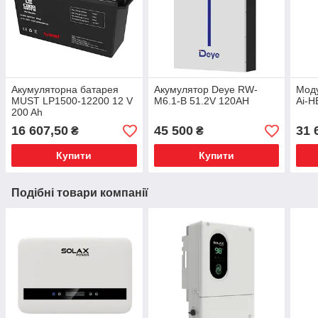
Акумуляторна батарея
Акумулятор Deye RW-
Моду
MUST LP1500-12200 12 V
M6.1-B 51.2V 120AH
Ai-H
200 Ah
16 607,50
45 500
31 
₴
₴
Купити
Купити
Подібні товари компанії