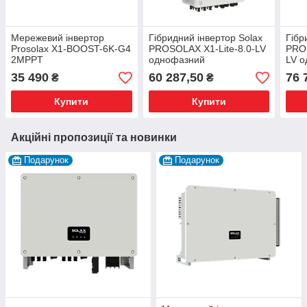
Мережевий інвертор
Гібридний інвертор Solax
Гібр
Prosolax X1-BOOST-6K-G4
PROSOLAX X1-Lite-8.0-LV
PROS
2MPPT
однофазний
LV 
35 490
60 287,50
76 
₴
₴
Купити
Купити
Акційні пропозиції та новинки
Подарунок
Подарунок