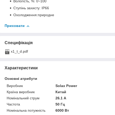
Вологість, %: 0~100
Ступінь захисту: IP66
Охолодження:природне
Приховати
Специфікація
x1_t_d.pdf
Характеристики
Основні атрибути
Виробник
Solax Power
Країна виробник
Китай
Номінальний струм
26.1 А
Частота
50 Гц
Номінальна потужність
6000 Вт