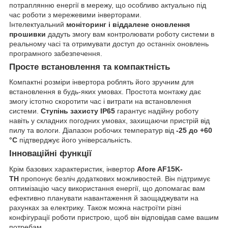
потраплянню енергії в мережу, що особливо актуально під
час роботи з мережевими інверторами.
Інтелектуальний
моніторинг і віддалене оновлення
прошивки
дадуть змогу вам контролювати роботу системи в
реальному часі та отримувати доступ до останніх оновлень
програмного забезпечення.
Просте встановлення та компактність
Компактні розміри інвертора роблять його зручним для
встановлення в будь-яких умовах. Простота монтажу дає
змогу істотно скоротити час і витрати на встановлення
системи.
Ступінь захисту IP65
гарантує надійну роботу
навіть у складних погодних умовах, захищаючи пристрій від
пилу та вологи. Діапазон робочих температур від
-25 до +60
°C
підтверджує його універсальність.
Інноваційні функції
Крім базових характеристик, інвертор
Afore AF15K-
TH
пропонує безліч додаткових можливостей. Він підтримує
оптимізацію часу використання енергії, що допомагає вам
ефективно планувати навантаження й заощаджувати на
рахунках за електрику. Також можна настроїти різні
конфігурації роботи пристрою, щоб він відповідав саме вашим
потребам.