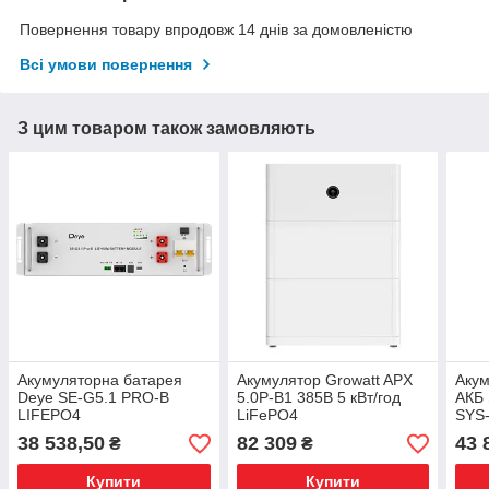
Повернення товару впродовж 14 днів за домовленістю
Всі умови повернення
З цим товаром також замовляють
Акумуляторна батарея
Акумулятор Growatt APX
Акум
Deye SE-G5.1 PRO-B
5.0P-B1 385В 5 кВт/год
АКБ 
LIFEPO4
LiFePO4
SYS-
соня
38 538,50
82 309
43 
₴
₴
Купити
Купити