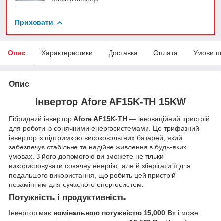
Приховати
Опис
Характеристики
Доставка
Оплата
Умови п
Опис
Інвертор Afore AF15K-TH 15KW
Гібридний інвертор
Afore AF15K-TH
— інноваційний пристрій
для роботи із сонячними енергосистемами. Це трифазний
інвертор із підтримкою високовольтних батарей, який
забезпечує стабільне та надійне живлення в будь-яких
умовах. З його допомогою ви зможете не тільки
використовувати сонячну енергію, але й зберігати її для
подальшого використання, що робить цей пристрій
незамінним для сучасного енергосистем.
Потужність і продуктивність
Інвертор має
номінальною потужністю 15,000 Вт
і може