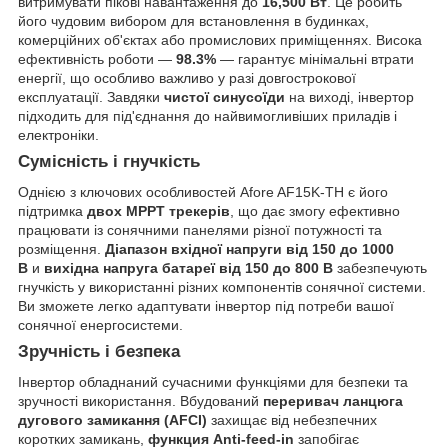
витримувати пікові навантаження до
16,500 Вт
. Це робить
його чудовим вибором для встановлення в будинках,
комерційних об'єктах або промислових приміщеннях. Висока
ефективність роботи —
98.3%
— гарантує мінімальні втрати
енергії, що особливо важливо у разі довгострокової
експлуатації. Завдяки
чистої синусоїди
на виході, інвертор
підходить для під'єднання до найвимогливіших приладів і
електроніки.
Сумісність і гнучкість
Однією з ключових особливостей Afore AF15K-TH є його
підтримка
двох MPPT трекерів
, що дає змогу ефективно
працювати із сонячними панелями різної потужності та
розміщення.
Діапазон вхідної напруги від 150 до 1000
В
и
вихідна напруга батареї від 150 до 800 В
забезпечують
гнучкість у використанні різних компонентів сонячної системи.
Ви зможете легко адаптувати інвертор під потреби вашої
сонячної енергосистеми.
Зручність і безпека
Інвертор обладнаний сучасними функціями для безпеки та
зручності використання. Вбудований
переривач ланцюга
дугового замикання (AFCI)
захищає від небезпечних
коротких замикань,
функция Anti-feed-in
запобігає