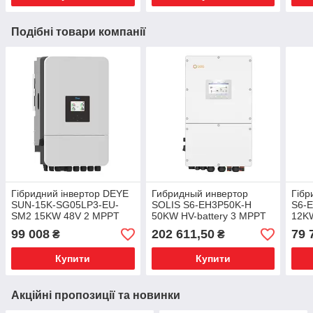
Подібні товари компанії
Гібридний інвертор DEYE
Гибридный инвертор
Гібр
SUN-15K-SG05LP3-EU-
SOLIS S6-EH3P50K-H
S6-
SM2 15KW 48V 2 MPPT
50KW HV-battery 3 MPPT
12KW
Wi-Fi трифазний
Wi-Fi 220/380V трифазний
220/
99 008
202 611,50
79 
₴
₴
Купити
Купити
Акційні пропозиції та новинки